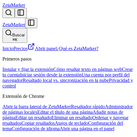
ZetaMarker
ZetaMarker
Buscar
⌘
K
Inicio
Precios
Abrir panel
¿Qué es ZetaMarker?
Primeros pasos
Instalar y fijar la extensión
Cómo resaltar texto en páginas web
Crear
tu cuenta
Iniciar sesión desde la extensión
Una cuenta por perfil del
navegador
Resaltado local vs. sincronización en la nube
Privacidad y
control
Extensión de Chrome
Abrir la barra lateral de ZetaMarker
Resaltador rápido
Administrador
de páginas locales
Editar el título de una página
Añadir notas de
página
Editar un resaltado
Eliminar un resaltado
Ordenar y navegar
resaltados
Copiar resaltados
Atajos de teclado
Configuración del
tema
Configuración de idioma
Abrir una página en el panel