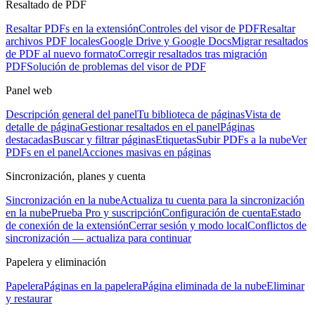
Resaltado de PDF
Resaltar PDFs en la extensión
Controles del visor de PDF
Resaltar
archivos PDF locales
Google Drive y Google Docs
Migrar resaltados
de PDF al nuevo formato
Corregir resaltados tras migración
PDF
Solución de problemas del visor de PDF
Panel web
Descripción general del panel
Tu biblioteca de páginas
Vista de
detalle de página
Gestionar resaltados en el panel
Páginas
destacadas
Buscar y filtrar páginas
Etiquetas
Subir PDFs a la nube
Ver
PDFs en el panel
Acciones masivas en páginas
Sincronización, planes y cuenta
Sincronización en la nube
Actualiza tu cuenta para la sincronización
en la nube
Prueba Pro y suscripción
Configuración de cuenta
Estado
de conexión de la extensión
Cerrar sesión y modo local
Conflictos de
sincronización — actualiza para continuar
Papelera y eliminación
Papelera
Páginas en la papelera
Página eliminada de la nube
Eliminar
y restaurar