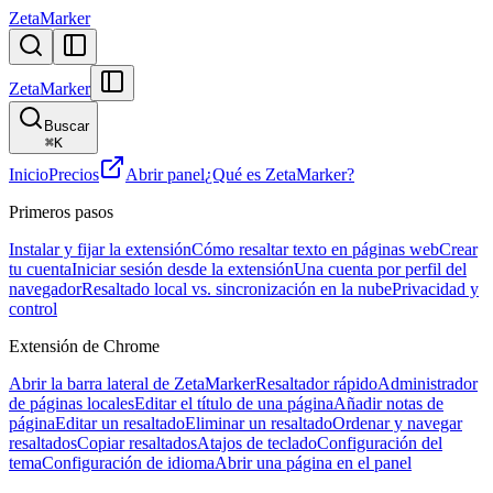
ZetaMarker
ZetaMarker
Buscar
⌘
K
Inicio
Precios
Abrir panel
¿Qué es ZetaMarker?
Primeros pasos
Instalar y fijar la extensión
Cómo resaltar texto en páginas web
Crear
tu cuenta
Iniciar sesión desde la extensión
Una cuenta por perfil del
navegador
Resaltado local vs. sincronización en la nube
Privacidad y
control
Extensión de Chrome
Abrir la barra lateral de ZetaMarker
Resaltador rápido
Administrador
de páginas locales
Editar el título de una página
Añadir notas de
página
Editar un resaltado
Eliminar un resaltado
Ordenar y navegar
resaltados
Copiar resaltados
Atajos de teclado
Configuración del
tema
Configuración de idioma
Abrir una página en el panel