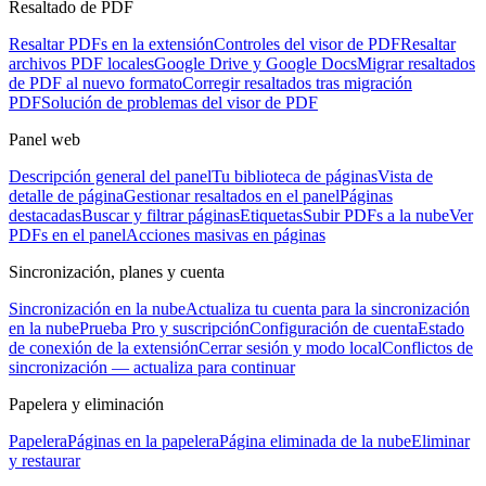
Resaltado de PDF
Resaltar PDFs en la extensión
Controles del visor de PDF
Resaltar
archivos PDF locales
Google Drive y Google Docs
Migrar resaltados
de PDF al nuevo formato
Corregir resaltados tras migración
PDF
Solución de problemas del visor de PDF
Panel web
Descripción general del panel
Tu biblioteca de páginas
Vista de
detalle de página
Gestionar resaltados en el panel
Páginas
destacadas
Buscar y filtrar páginas
Etiquetas
Subir PDFs a la nube
Ver
PDFs en el panel
Acciones masivas en páginas
Sincronización, planes y cuenta
Sincronización en la nube
Actualiza tu cuenta para la sincronización
en la nube
Prueba Pro y suscripción
Configuración de cuenta
Estado
de conexión de la extensión
Cerrar sesión y modo local
Conflictos de
sincronización — actualiza para continuar
Papelera y eliminación
Papelera
Páginas en la papelera
Página eliminada de la nube
Eliminar
y restaurar