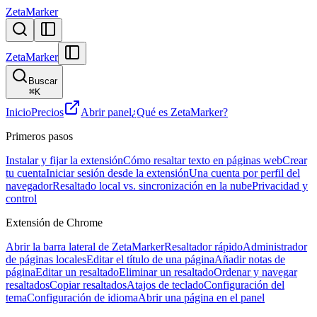
ZetaMarker
ZetaMarker
Buscar
⌘
K
Inicio
Precios
Abrir panel
¿Qué es ZetaMarker?
Primeros pasos
Instalar y fijar la extensión
Cómo resaltar texto en páginas web
Crear
tu cuenta
Iniciar sesión desde la extensión
Una cuenta por perfil del
navegador
Resaltado local vs. sincronización en la nube
Privacidad y
control
Extensión de Chrome
Abrir la barra lateral de ZetaMarker
Resaltador rápido
Administrador
de páginas locales
Editar el título de una página
Añadir notas de
página
Editar un resaltado
Eliminar un resaltado
Ordenar y navegar
resaltados
Copiar resaltados
Atajos de teclado
Configuración del
tema
Configuración de idioma
Abrir una página en el panel