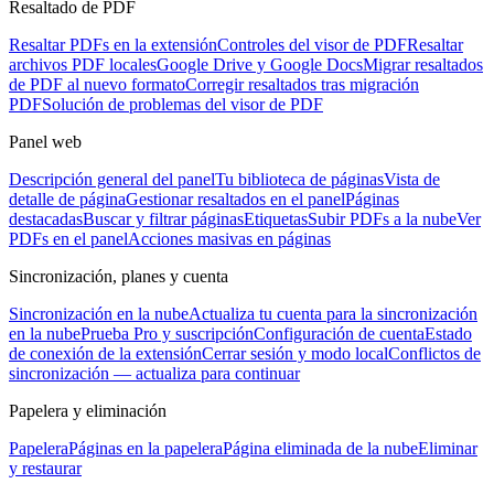
Resaltado de PDF
Resaltar PDFs en la extensión
Controles del visor de PDF
Resaltar
archivos PDF locales
Google Drive y Google Docs
Migrar resaltados
de PDF al nuevo formato
Corregir resaltados tras migración
PDF
Solución de problemas del visor de PDF
Panel web
Descripción general del panel
Tu biblioteca de páginas
Vista de
detalle de página
Gestionar resaltados en el panel
Páginas
destacadas
Buscar y filtrar páginas
Etiquetas
Subir PDFs a la nube
Ver
PDFs en el panel
Acciones masivas en páginas
Sincronización, planes y cuenta
Sincronización en la nube
Actualiza tu cuenta para la sincronización
en la nube
Prueba Pro y suscripción
Configuración de cuenta
Estado
de conexión de la extensión
Cerrar sesión y modo local
Conflictos de
sincronización — actualiza para continuar
Papelera y eliminación
Papelera
Páginas en la papelera
Página eliminada de la nube
Eliminar
y restaurar